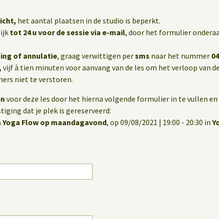
icht,
het aantal plaatsen in de studio is beperkt.
ijk
tot 24 u voor de sessie via e-mail
, door het formulier onderaa
ing of annulatie
, graag verwittigen per
sms
naar het nummer
04
,
vijf à tien minuten voor aanvang van de les om het verloop van de
rs niet te verstoren.
en
voor deze les door het hierna volgende formulier in te vullen en 
iging dat je plek is gereserveerd:
a Yoga Flow op maandagavond
, op 09/08/2021 | 19:00 - 20:30 in
Y