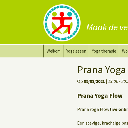
Maak de ve
Ga
Welkom
Yogalessen
Yoga therapie
Wo
naar
de
Prana Yoga
Yoga aanpassing
Yog
Prana Yoga
inhoud
Prana Yoga Flow Basic
Yoga voor heling
Na
Op
09/08/2021
|
19:00 - 20
Rugyoga
Personal Yoga Coac
Prana Yoga Flow
Yoga voor herstel
Prana Yoga Flow
live onli
Deep Stretch Yin Yoga
Een stevige, krachtige basi