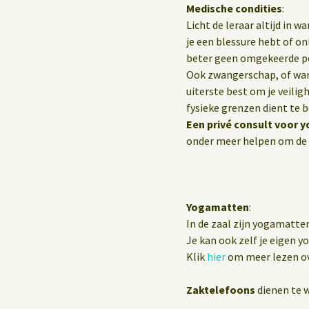
Medische condities
:
Licht de leraar altijd in 
je een blessure hebt of o
beter geen omgekeerde p
Ook zwangerschap, of wann
uiterste best om je veilig
fysieke grenzen dient te 
Een privé consult voor y
onder meer helpen om de 
Yogamatten
:
In de zaal zijn yogamatte
Je kan ook zelf je eigen 
Klik
hier
om meer lezen ov
Zaktelefoons
dienen te w