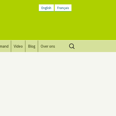
English
Français
Zoeken
lmand
Video
Blog
Over ons
naar:
Visie, missie, waarden.
Plaatsbeschrijving
Contact
Nieuwsbrief
Algemene voorwaarden