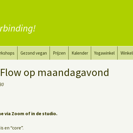
rbinding!
rkshops
Gezond vegan
Prijzen
Kalender
Yogawinkel
Winke
a en tekenkunst
Vervang vlees
 Flow op maandagavond
aktyoga voor mannen
Vervang zuivel
:30
h
Vervang eieren
Vegan coaching
ne via Zoom of in de studio.
s en “core”.