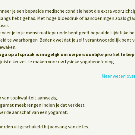
wanneer je een bepaalde medische conditie hebt die extra voorzichti
nlangs hebt gehad. Met hoge bloeddruk of aandoeningen zoals gla
oses.
eer je in je menstruatieperiode bent geeft bepaalde tijdelijke b
heid te waarborgen. Bedenk wel dat je zelf verantwoordelijk bent vo
bewaken.
oga op afspraak is mogelijk om uw persoonlijke profiel te bep
juiste keuzes te maken voor uw fysieke yogabeoefening.
Meer weten over
n van topkwaliteit aanwezig.
yogamat meebrengen indien je dat verkiest.
er de aanschaf van een yogamat.
orden uitgeschakeld bij aanvang van de les.