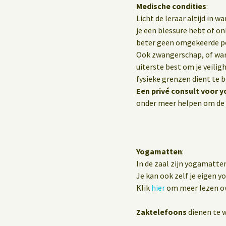
Medische condities
:
Licht de leraar altijd in 
je een blessure hebt of o
beter geen omgekeerde p
Ook zwangerschap, of wann
uiterste best om je veilig
fysieke grenzen dient te 
Een privé consult voor y
onder meer helpen om de 
Yogamatten
:
In de zaal zijn yogamatte
Je kan ook zelf je eigen 
Klik
hier
om meer lezen ov
Zaktelefoons
dienen te w