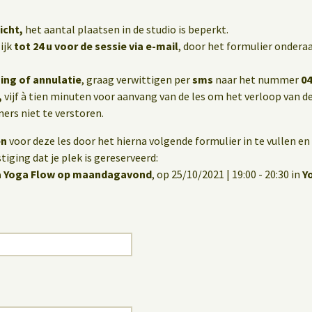
icht,
het aantal plaatsen in de studio is beperkt.
ijk
tot 24 u voor de sessie via e-mail
, door het formulier onderaa
ing of annulatie
, graag verwittigen per
sms
naar het nummer
04
,
vijf à tien minuten voor aanvang van de les om het verloop van de
rs niet te verstoren.
en
voor deze les door het hierna volgende formulier in te vullen en 
iging dat je plek is gereserveerd:
a Yoga Flow op maandagavond
, op 25/10/2021 | 19:00 - 20:30 in
Y