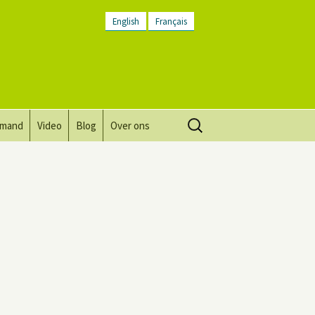
English
Français
Zoeken
lmand
Video
Blog
Over ons
naar:
Visie, missie, waarden.
Plaatsbeschrijving
Contact
Nieuwsbrief
Algemene voorwaarden