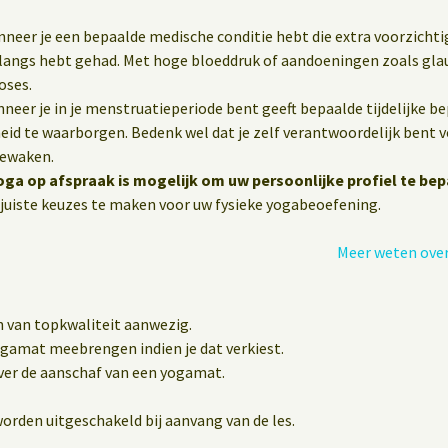
wanneer je een bepaalde medische conditie hebt die extra voorzichti
nlangs hebt gehad. Met hoge bloeddruk of aandoeningen zoals gla
oses.
eer je in je menstruatieperiode bent geeft bepaalde tijdelijke b
heid te waarborgen. Bedenk wel dat je zelf verantwoordelijk bent vo
bewaken.
oga op afspraak is mogelijk om uw persoonlijke profiel te bep
juiste keuzes te maken voor uw fysieke yogabeoefening.
Meer weten over
n van topkwaliteit aanwezig.
yogamat meebrengen indien je dat verkiest.
er de aanschaf van een yogamat.
orden uitgeschakeld bij aanvang van de les.