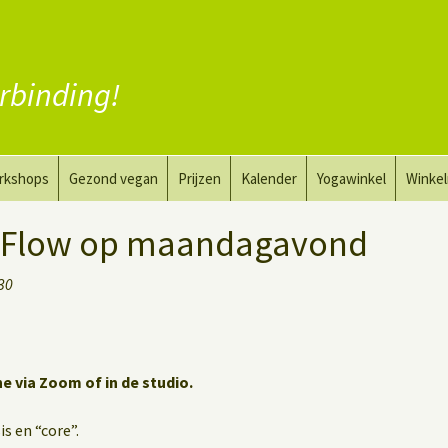
rbinding!
rkshops
Gezond vegan
Prijzen
Kalender
Yogawinkel
Winke
a en tekenkunst
Vervang vlees
 Flow op maandagavond
aktyoga voor mannen
Vervang zuivel
:30
h
Vervang eieren
Vegan coaching
ne via Zoom of in de studio.
s en “core”.