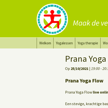
Maak de ve
Ga
Welkom
Yogalessen
Yoga therapie
Wo
naar
de
Prana Yoga
Yoga aanpassing
Yog
Prana Yoga
inhoud
Prana Yoga Flow Basic
Yoga voor heling
Na
Op
25/10/2021
|
19:00 - 20
Rugyoga
Personal Yoga Coac
Prana Yoga Flow
Yoga voor herstel
Prana Yoga Flow
live onli
Deep Stretch Yin Yoga
Een stevige, krachtige basi