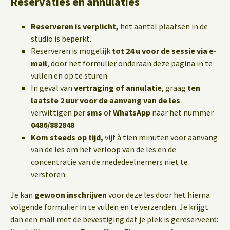
Reservaties en annulaties
Reserveren is verplicht,
het aantal plaatsen in de
studio is beperkt.
Reserveren is mogelijk
tot 24 u voor de sessie via e-
mail
, door het formulier onderaan deze pagina in te
vullen en op te sturen.
In geval van
vertraging of annulatie
, graag
ten
laatste 2 uur voor de aanvang van de les
verwittigen per
sms
of
WhatsApp
naar het nummer
0486/882848
Kom steeds op tijd,
vijf à tien minuten voor aanvang
van de les om het verloop van de les en de
concentratie van de mededeelnemers niet te
verstoren.
Je kan
gewoon inschrijven
voor deze les door het hierna
volgende formulier in te vullen en te verzenden. Je krijgt
dan een mail met de bevestiging dat je plek is gereserveerd: