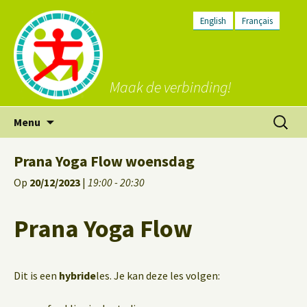
English
Français
Maak de verbinding!
Ga
Zoeken
Menu
naar
naar:
de
Prana Yoga Flow woensdag
inhoud
Op
20/12/2023
|
19:00 - 20:30
Prana Yoga Flow
Dit is een
hybride
les. Je kan deze les volgen: