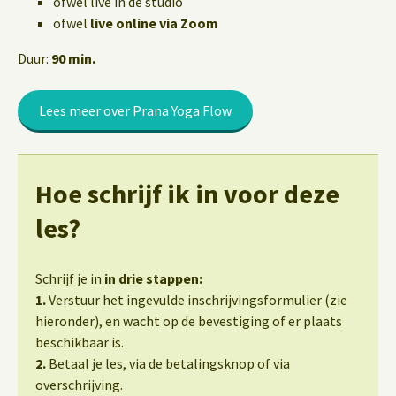
ofwel live in de studio
ofwel
live online via Zoom
Duur:
90 min.
Lees meer over Prana Yoga Flow
Hoe schrijf ik in voor deze
les?
Schrijf je in
in drie stappen:
1.
Verstuur het ingevulde inschrijvingsformulier (zie
hieronder), en wacht op de bevestiging of er plaats
beschikbaar is.
2.
Betaal je les, via de betalingsknop of via
overschrijving.