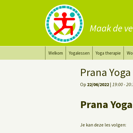
Maak de ve
Ga
Welkom
Yogalessen
Yoga therapie
Wo
naar
de
Prana Yoga
Yoga aanpassing
Yog
Prana Yoga
inhoud
Prana Yoga Flow Basic
Yoga voor heling
Na
Op
22/06/2022
|
19:00 - 20
Rugyoga
Personal Yoga Coac
Prana Yoga
Yoga voor herstel
Deep Stretch Yin Yoga
Je kan deze les volgen: