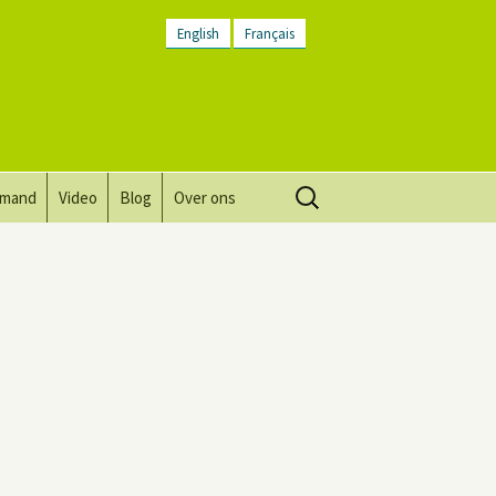
English
Français
Zoeken
lmand
Video
Blog
Over ons
naar:
Visie, missie, waarden.
Plaatsbeschrijving
Contact
Nieuwsbrief
Algemene voorwaarden