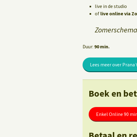
Yoga op het werk
live in de studio
of
live online via 
Zomerschema:
Duur:
90 min.
Lees meer over Prana 
Boek en beta
Enkel Online 90 mi
Betaal en r