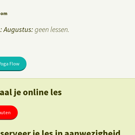
Zoom
 Augustus:
geen lessen.
Yoga Flow
al je online les
nuten
eserveer je les in aanwezigheid