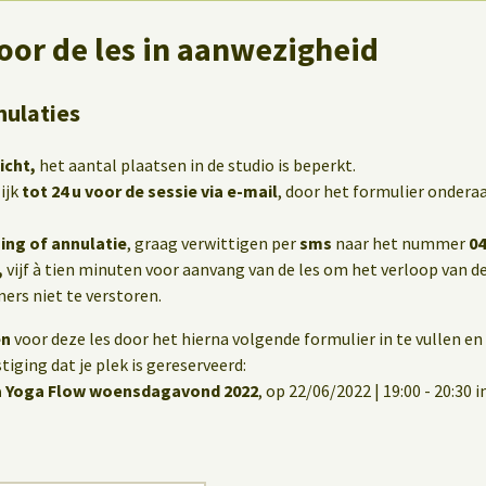
oor de les in aanwezigheid
nulaties
icht,
het aantal plaatsen in de studio is beperkt.
ijk
tot 24 u voor de sessie via e-mail
, door het formulier onderaa
ing of annulatie
, graag verwittigen per
sms
naar het nummer
04
,
vijf à tien minuten voor aanvang van de les om het verloop van de
rs niet te verstoren.
en
voor deze les door het hierna volgende formulier in te vullen en 
iging dat je plek is gereserveerd:
a Yoga Flow woensdagavond 2022
, op 22/06/2022 | 19:00 - 20:30 i