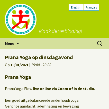
English
Français
Maak de verbinding!
Ga
Zoeken
Menu
naar
naar:
de
Prana Yoga op dinsdagavond
inhoud
Op
19/01/2021
|
19:00 - 20:00
Prana Yoga
Prana Yoga Flow
live online via Zoom of in de studio.
Een goed uitgebalanceerde onderhoudsyoga.
Gerichte aandacht, ademhaling en beweging