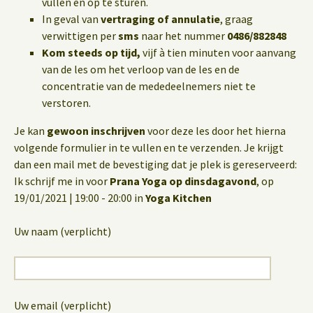
vullen en op te sturen.
In geval van
vertraging of annulatie
, graag
verwittigen per
sms
naar het nummer
0486/882848
Kom steeds op tijd,
vijf à tien minuten voor aanvang
van de les om het verloop van de les en de
concentratie van de mededeelnemers niet te
verstoren.
Je kan
gewoon inschrijven
voor deze les door het hierna
volgende formulier in te vullen en te verzenden. Je krijgt
dan een mail met de bevestiging dat je plek is gereserveerd:
Ik schrijf me in voor
Prana Yoga op dinsdagavond
, op
19/01/2021 | 19:00 - 20:00 in
Yoga Kitchen
Uw naam (verplicht)
Uw email (verplicht)