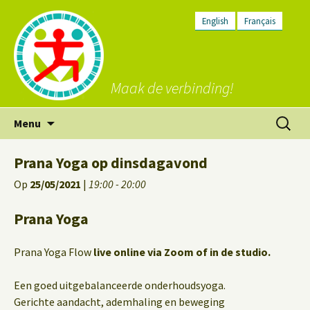
English
Français
Maak de verbinding!
Ga
Zoeken
Menu
naar
naar:
de
Prana Yoga op dinsdagavond
inhoud
Op
25/05/2021
|
19:00 - 20:00
Prana Yoga
Prana Yoga Flow
live online via Zoom of in de studio.
Een goed uitgebalanceerde onderhoudsyoga.
Gerichte aandacht, ademhaling en beweging