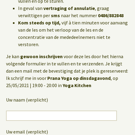
vullen en op te sturen.
In geval van
vertraging of annulatie
, graag
verwittigen per
sms
naar het nummer
0486/882848
Kom steeds op tijd,
vijf à tien minuten voor aanvang
van de les om het verloop van de les en de
concentratie van de mededeelnemers niet te
verstoren.
Je kan
gewoon inschrijven
voor deze les door het hierna
volgende formulier in te vullen en te verzenden. Je krijgt
dan een mail met de bevestiging dat je plek is gereserveerd:
Ik schrijf me in voor
Prana Yoga op dinsdagavond
, op
25/05/2021 | 19:00 - 20:00 in
Yoga Kitchen
Uw naam (verplicht)
Uw email (verplicht)