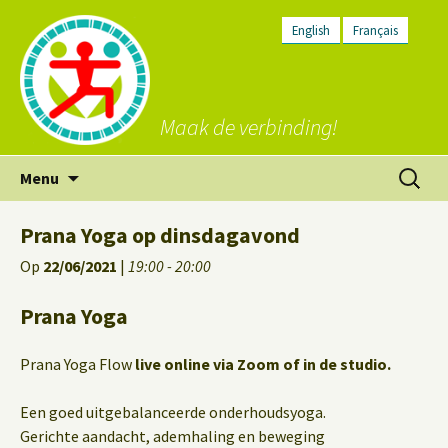
English
Français
Maak de verbinding!
Ga
Zoeken
Menu
naar
naar:
de
Prana Yoga op dinsdagavond
inhoud
Op
22/06/2021
|
19:00 - 20:00
Prana Yoga
Prana Yoga Flow
live online via Zoom of in de studio.
Een goed uitgebalanceerde onderhoudsyoga.
Gerichte aandacht, ademhaling en beweging