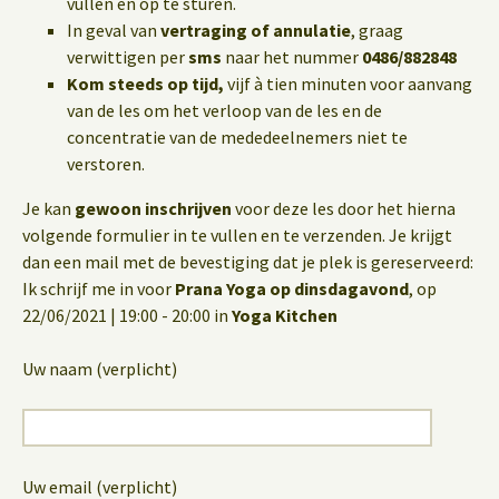
vullen en op te sturen.
In geval van
vertraging of annulatie
, graag
verwittigen per
sms
naar het nummer
0486/882848
Kom steeds op tijd,
vijf à tien minuten voor aanvang
van de les om het verloop van de les en de
concentratie van de mededeelnemers niet te
verstoren.
Je kan
gewoon inschrijven
voor deze les door het hierna
volgende formulier in te vullen en te verzenden. Je krijgt
dan een mail met de bevestiging dat je plek is gereserveerd:
Ik schrijf me in voor
Prana Yoga op dinsdagavond
, op
22/06/2021 | 19:00 - 20:00 in
Yoga Kitchen
Uw naam (verplicht)
Uw email (verplicht)