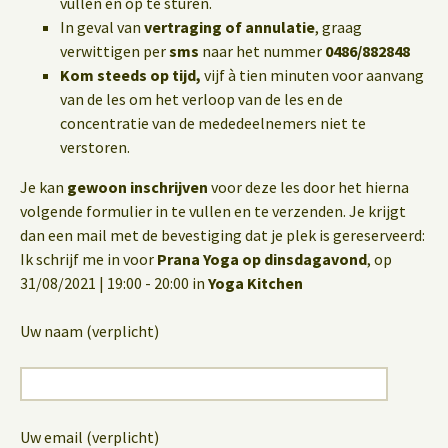
vullen en op te sturen.
In geval van
vertraging of annulatie
, graag
verwittigen per
sms
naar het nummer
0486/882848
Kom steeds op tijd,
vijf à tien minuten voor aanvang
van de les om het verloop van de les en de
concentratie van de mededeelnemers niet te
verstoren.
Je kan
gewoon inschrijven
voor deze les door het hierna
volgende formulier in te vullen en te verzenden. Je krijgt
dan een mail met de bevestiging dat je plek is gereserveerd:
Ik schrijf me in voor
Prana Yoga op dinsdagavond
, op
31/08/2021 | 19:00 - 20:00 in
Yoga Kitchen
Uw naam (verplicht)
Uw email (verplicht)