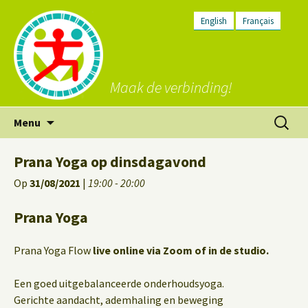
English
Français
Maak de verbinding!
Ga
Zoeken
Menu
naar
naar:
de
Prana Yoga op dinsdagavond
inhoud
Op
31/08/2021
|
19:00 - 20:00
Prana Yoga
Prana Yoga Flow
live online via Zoom of in de studio.
Een goed uitgebalanceerde onderhoudsyoga.
Gerichte aandacht, ademhaling en beweging