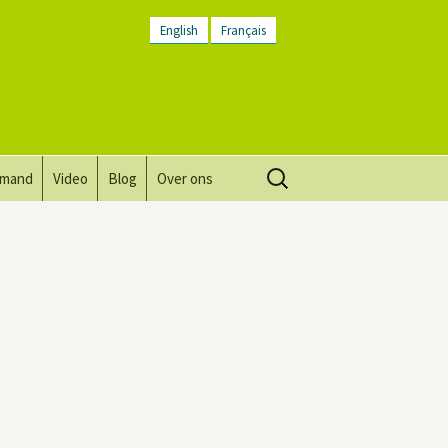
English
Français
Zoeken
lmand
Video
Blog
Over ons
naar:
Visie, missie, waarden.
Plaatsbeschrijving
Contact
Nieuwsbrief
Algemene voorwaarden