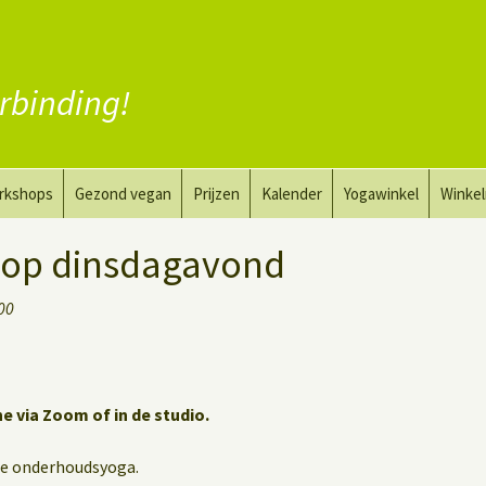
rbinding!
rkshops
Gezond vegan
Prijzen
Kalender
Yogawinkel
Winke
a en tekenkunst
Vervang vlees
 op dinsdagavond
aktyoga voor mannen
Vervang zuivel
:00
h
Vervang eieren
Vegan coaching
ne via Zoom of in de studio.
de onderhoudsyoga.