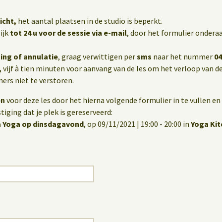
icht,
het aantal plaatsen in de studio is beperkt.
ijk
tot 24 u voor de sessie via e-mail
, door het formulier onderaa
ing of annulatie
, graag verwittigen per
sms
naar het nummer
04
,
vijf à tien minuten voor aanvang van de les om het verloop van de
rs niet te verstoren.
en
voor deze les door het hierna volgende formulier in te vullen en 
iging dat je plek is gereserveerd:
 Yoga op dinsdagavond
, op 09/11/2021 | 19:00 - 20:00 in
Yoga Ki