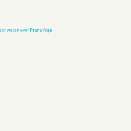
Privacybeleid
Gastenboek
eer weten over Prana Yoga