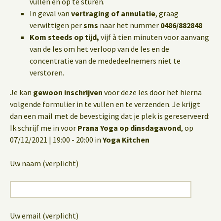
vullen en op te sturen.
In geval van
vertraging of annulatie
, graag
verwittigen per
sms
naar het nummer
0486/882848
Kom steeds op tijd,
vijf à tien minuten voor aanvang
van de les om het verloop van de les en de
concentratie van de mededeelnemers niet te
verstoren.
Je kan
gewoon inschrijven
voor deze les door het hierna
volgende formulier in te vullen en te verzenden. Je krijgt
dan een mail met de bevestiging dat je plek is gereserveerd:
Ik schrijf me in voor
Prana Yoga op dinsdagavond
, op
07/12/2021 | 19:00 - 20:00 in
Yoga Kitchen
Uw naam (verplicht)
Uw email (verplicht)