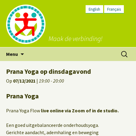
English
Français
Maak de verbinding!
Ga
Zoeken
Menu
naar
naar:
de
Prana Yoga op dinsdagavond
inhoud
Op
07/12/2021
|
19:00 - 20:00
Prana Yoga
Prana Yoga Flow
live online via Zoom of in de studio.
Een goed uitgebalanceerde onderhoudsyoga.
Gerichte aandacht, ademhaling en beweging