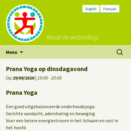
English
Français
Maak de verbinding!
Ga
Zoeken
Menu
naar
naar:
de
Prana Yoga op dinsdagavond
inhoud
Op
29/09/2020
|
19:00 - 20:00
Prana Yoga
Een goed uitgebalanceerde onderhoudsyoga.
Gerichte aandacht, ademhaling en beweging
Voor een betere energiestroom in het lichaam en rust in
het hoofd.