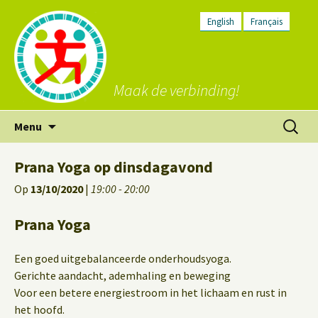
English
Français
Maak de verbinding!
Ga
Zoeken
Menu
naar
naar:
de
Prana Yoga op dinsdagavond
inhoud
Op
13/10/2020
|
19:00 - 20:00
Prana Yoga
Een goed uitgebalanceerde onderhoudsyoga.
Gerichte aandacht, ademhaling en beweging
Voor een betere energiestroom in het lichaam en rust in
het hoofd.