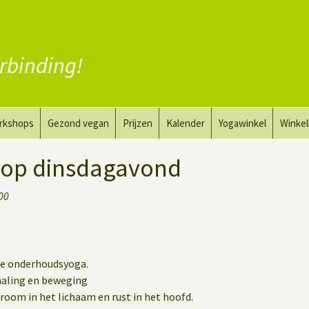
rbinding!
rkshops
Gezond vegan
Prijzen
Kalender
Yogawinkel
Winke
a en tekenkunst
Vervang vlees
 op dinsdagavond
aktyoga voor mannen
Vervang zuivel
:00
h
Vervang eieren
Vegan coaching
de onderhoudsyoga.
haling en beweging
room in het lichaam en rust in het hoofd.