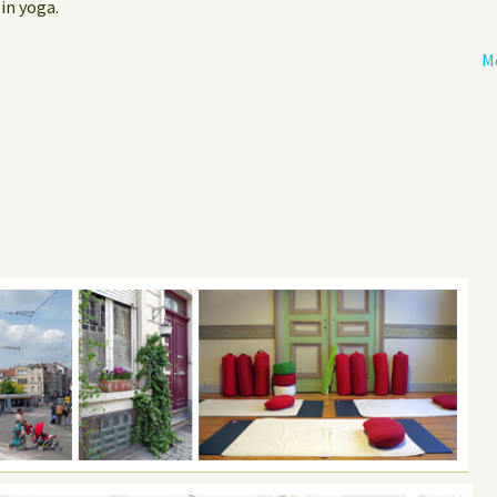
in yoga.
M