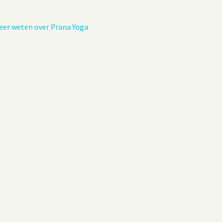
Privacybeleid
Gastenboek
eer weten over Prana Yoga