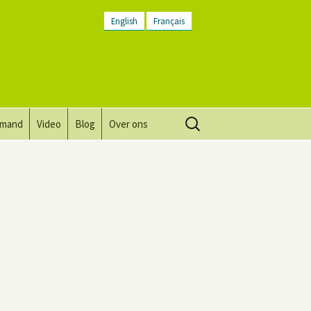
English
Français
Zoeken
lmand
Video
Blog
Over ons
naar:
Visie, missie, waarden.
Plaatsbeschrijving
Contact
Nieuwsbrief
Algemene voorwaarden