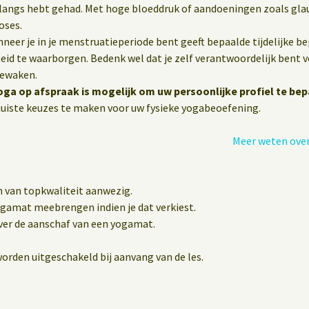
nlangs hebt gehad. Met hoge bloeddruk of aandoeningen zoals gla
oses.
eer je in je menstruatieperiode bent geeft bepaalde tijdelijke b
heid te waarborgen. Bedenk wel dat je zelf verantwoordelijk bent vo
bewaken.
oga op afspraak is mogelijk om uw persoonlijke profiel te bep
uiste keuzes te maken voor uw fysieke yogabeoefening.
Meer weten over
n van topkwaliteit aanwezig.
yogamat meebrengen indien je dat verkiest.
er de aanschaf van een yogamat.
orden uitgeschakeld bij aanvang van de les.