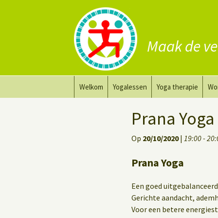
Maak de ve
Ga
Welkom
Yogalessen
Yoga therapie
Wo
naar
de
Prana Yoga
Yoga aanpassing
Yog
Prana Yoga
inhoud
Prana Yoga Flow Basic
Yoga voor heling
Na
Op
20/10/2020
|
19:00 - 20
Rugyoga
Personal Yoga Coac
Prana Yoga
Yoga voor herstel
Een goed uitgebalanceer
Deep Stretch Yin Yoga
Gerichte aandacht, adem
Voor een betere energiest