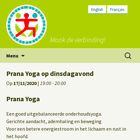
English
Français
Maak de verbinding!
Ga
Zoeken
Menu
naar
naar:
de
Prana Yoga op dinsdagavond
inhoud
Op
17/11/2020
|
19:00 - 20:00
Prana Yoga
Een goed uitgebalanceerde onderhoudsyoga.
Gerichte aandacht, ademhaling en beweging
Voor een betere energiestroom in het lichaam en rust in
het hoofd.