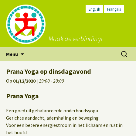
English
Français
Maak de verbinding!
Ga
Zoeken
Menu
naar
naar:
de
Prana Yoga op dinsdagavond
inhoud
Op
01/12/2020
|
19:00 - 20:00
Prana Yoga
Een goed uitgebalanceerde onderhoudsyoga.
Gerichte aandacht, ademhaling en beweging
Voor een betere energiestroom in het lichaam en rust in
het hoofd.