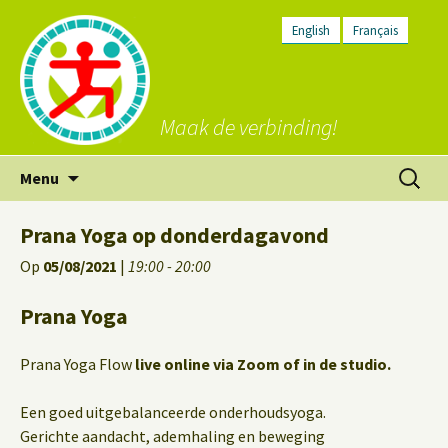
English
Français
Maak de verbinding!
Ga
Zoeken
Menu
naar
naar:
de
Prana Yoga op donderdagavond
inhoud
Op
05/08/2021
|
19:00 - 20:00
Prana Yoga
Prana Yoga Flow
live online via Zoom of in de studio.
Een goed uitgebalanceerde onderhoudsyoga.
Gerichte aandacht, ademhaling en beweging