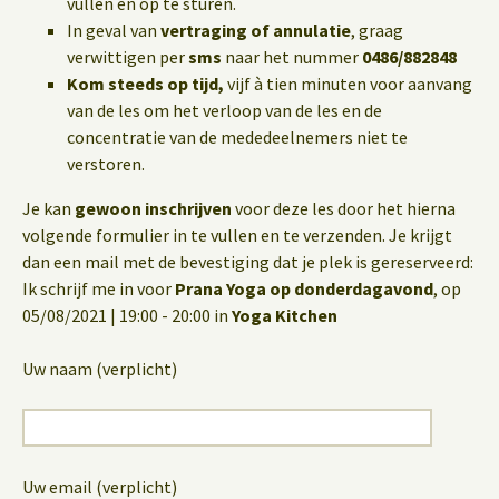
vullen en op te sturen.
In geval van
vertraging of annulatie
, graag
verwittigen per
sms
naar het nummer
0486/882848
Kom steeds op tijd,
vijf à tien minuten voor aanvang
van de les om het verloop van de les en de
concentratie van de mededeelnemers niet te
verstoren.
Je kan
gewoon inschrijven
voor deze les door het hierna
volgende formulier in te vullen en te verzenden. Je krijgt
dan een mail met de bevestiging dat je plek is gereserveerd:
Ik schrijf me in voor
Prana Yoga op donderdagavond
, op
05/08/2021 | 19:00 - 20:00 in
Yoga Kitchen
Uw naam (verplicht)
Uw email (verplicht)