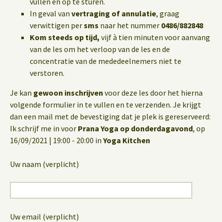
vullen en op te sturen.
In geval van
vertraging of annulatie
, graag
verwittigen per
sms
naar het nummer
0486/882848
Kom steeds op tijd,
vijf à tien minuten voor aanvang
van de les om het verloop van de les en de
concentratie van de mededeelnemers niet te
verstoren.
Je kan
gewoon inschrijven
voor deze les door het hierna
volgende formulier in te vullen en te verzenden. Je krijgt
dan een mail met de bevestiging dat je plek is gereserveerd:
Ik schrijf me in voor
Prana Yoga op donderdagavond
, op
16/09/2021 | 19:00 - 20:00 in
Yoga Kitchen
Uw naam (verplicht)
Uw email (verplicht)