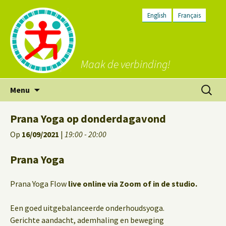
English
Français
Maak de verbinding!
Ga
Zoeken
Menu
naar
naar:
de
Prana Yoga op donderdagavond
inhoud
Op
16/09/2021
|
19:00 - 20:00
Prana Yoga
Prana Yoga Flow
live online via Zoom of in de studio.
Een goed uitgebalanceerde onderhoudsyoga.
Gerichte aandacht, ademhaling en beweging