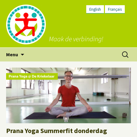
English
Français
Maak de verbinding!
Ga
Zoeken
Menu
naar
naar:
de
inhoud
Prana Yoga Summerfit donderdag