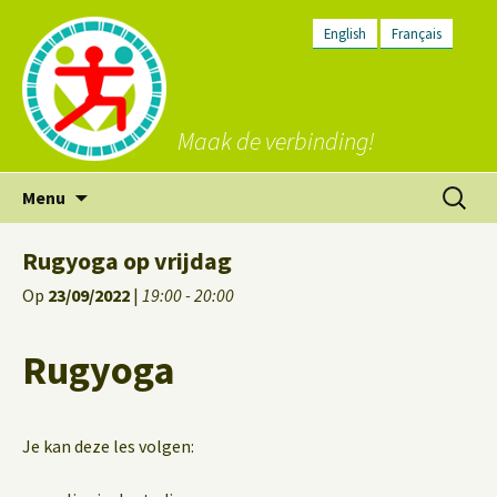
English
Français
Maak de verbinding!
Ga
Zoeken
Menu
naar
naar:
de
Rugyoga op vrijdag
inhoud
Op
23/09/2022
|
19:00 - 20:00
Rugyoga
Je kan deze les volgen: