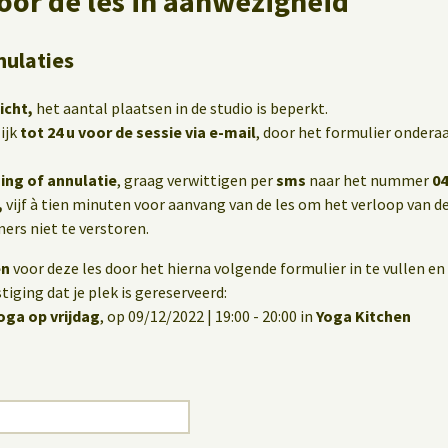
oor de les in aanwezigheid
nulaties
icht,
het aantal plaatsen in de studio is beperkt.
ijk
tot 24 u voor de sessie via e-mail
, door het formulier onderaa
ing of annulatie
, graag verwittigen per
sms
naar het nummer
04
,
vijf à tien minuten voor aanvang van de les om het verloop van de
rs niet te verstoren.
en
voor deze les door het hierna volgende formulier in te vullen en 
iging dat je plek is gereserveerd:
ga op vrijdag
, op 09/12/2022 | 19:00 - 20:00 in
Yoga Kitchen