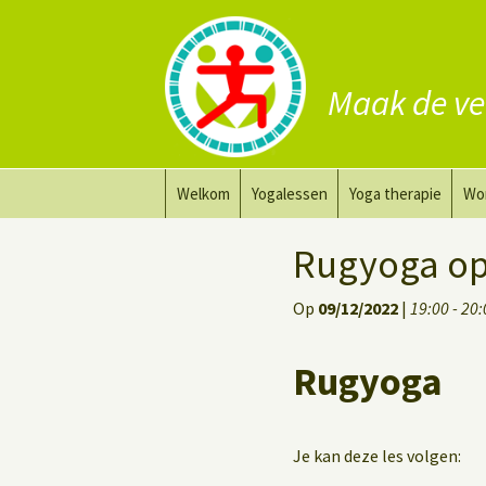
Maak de ve
Ga
Welkom
Yogalessen
Yoga therapie
Wo
naar
de
Prana Yoga
Yoga aanpassing
Yog
Rugyoga op
inhoud
Prana Yoga Flow Basic
Yoga voor heling
Na
Op
09/12/2022
|
19:00 - 20
Rugyoga
Personal Yoga Coac
Rugyoga
Yoga voor herstel
Deep Stretch Yin Yoga
Je kan deze les volgen: