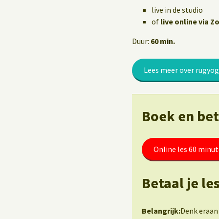
Yoga op het werk
live in de studio
of
live online via 
Duur:
60 min.
Lees meer over rugyo
Boek en beta
Online les 60 minu
Betaal je l
Belangrijk:
Denk eraan 