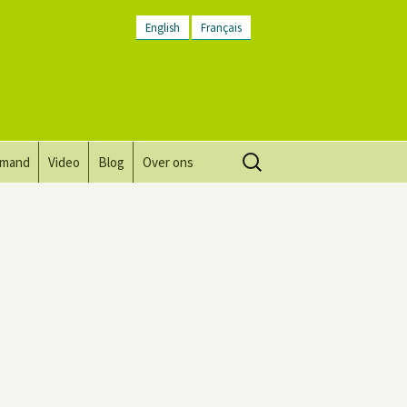
English
Français
Zoeken
lmand
Video
Blog
Over ons
naar:
Visie, missie, waarden.
Plaatsbeschrijving
Contact
Nieuwsbrief
Algemene voorwaarden