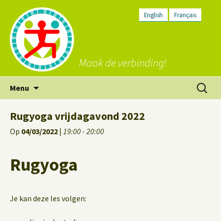
English
Français
Maak de verbinding!
Ga
Zoeken
Menu
naar
naar:
de
Rugyoga vrijdagavond 2022
inhoud
Op
04/03/2022
|
19:00 - 20:00
Rugyoga
Je kan deze les volgen: