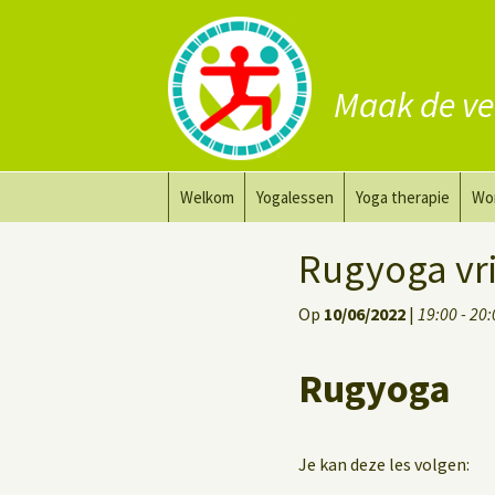
Maak de ve
Ga
Welkom
Yogalessen
Yoga therapie
Wo
naar
de
Prana Yoga
Yoga aanpassing
Yog
Rugyoga vr
inhoud
Prana Yoga Flow Basic
Yoga voor heling
Na
Op
10/06/2022
|
19:00 - 20
Rugyoga
Personal Yoga Coac
Rugyoga
Yoga voor herstel
Deep Stretch Yin Yoga
Je kan deze les volgen: