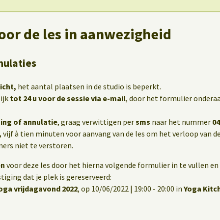
oor de les in aanwezigheid
nulaties
icht,
het aantal plaatsen in de studio is beperkt.
ijk
tot 24 u voor de sessie via e-mail
, door het formulier onderaa
ing of annulatie
, graag verwittigen per
sms
naar het nummer
04
,
vijf à tien minuten voor aanvang van de les om het verloop van de
rs niet te verstoren.
en
voor deze les door het hierna volgende formulier in te vullen en 
iging dat je plek is gereserveerd:
ga vrijdagavond 2022
, op 10/06/2022 | 19:00 - 20:00 in
Yoga Kitc