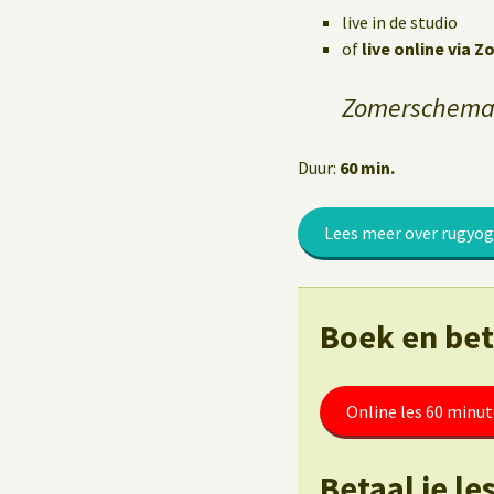
Yoga op het werk
live in de studio
of
live online via 
Zomerschema:
Duur:
60 min.
Lees meer over rugyo
Boek en beta
Online les 60 minu
Betaal je l