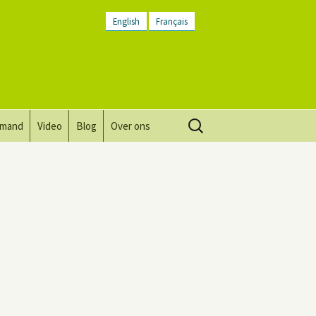
English
Français
Zoeken
lmand
Video
Blog
Over ons
naar:
Visie, missie, waarden.
Plaatsbeschrijving
Contact
Nieuwsbrief
Algemene voorwaarden