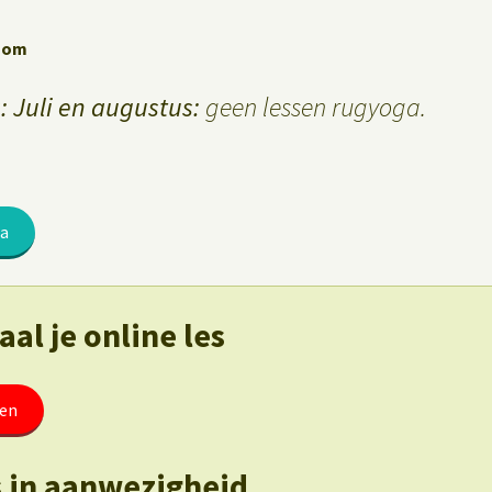
Zoom
 Juli en augustus:
geen lessen rugyoga.
ga
al je online les
ten
es in aanwezigheid