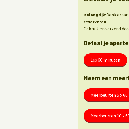
Belangrijk:
Denk eraan 
reserveren.
Gebruik en verzend daa
Betaal je aparte
Les 60 minuten
Neem een meerb
Meerbeurten 5 x 60
Meerbeurten 10 x 6