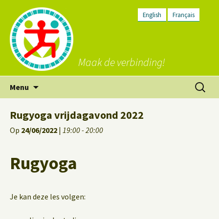
English
Français
Maak de verbinding!
Ga
Zoeken
Menu
naar
naar:
de
Rugyoga vrijdagavond 2022
inhoud
Op
24/06/2022
|
19:00 - 20:00
Rugyoga
Je kan deze les volgen: