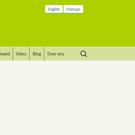
English
Français
Zoeken
lmand
Video
Blog
Over ons
naar:
Visie, missie, waarden.
Plaatsbeschrijving
Contact
Nieuwsbrief
Algemene voorwaarden