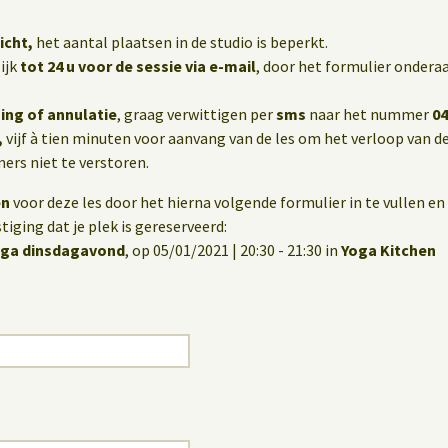
icht,
het aantal plaatsen in de studio is beperkt.
ijk
tot 24 u voor de sessie via e-mail
, door het formulier onderaa
ing of annulatie
, graag verwittigen per
sms
naar het nummer
04
,
vijf à tien minuten voor aanvang van de les om het verloop van de
rs niet te verstoren.
en
voor deze les door het hierna volgende formulier in te vullen en 
iging dat je plek is gereserveerd:
oga dinsdagavond
, op 05/01/2021 | 20:30 - 21:30 in
Yoga Kitchen