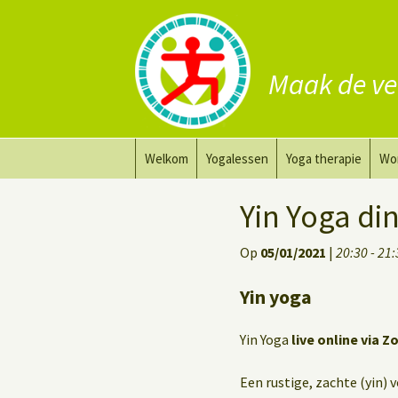
Maak de ve
Ga
Welkom
Yogalessen
Yoga therapie
Wo
naar
de
Prana Yoga
Yoga aanpassing
Yog
Yin Yoga d
inhoud
Prana Yoga Flow Basic
Yoga voor heling
Na
Op
05/01/2021
|
20:30 - 21
Rugyoga
Personal Yoga Coac
Yin yoga
Yoga voor herstel
Yin Yoga
live online via Z
Deep Stretch Yin Yoga
Een rustige, zachte (yin) 