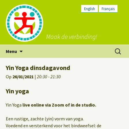
English
Français
Maak de verbinding!
Ga
Zoeken
Menu
naar
naar:
de
Yin Yoga dinsdagavond
inhoud
Op
26/01/2021
|
20:30 - 21:30
Yin yoga
Yin Yoga
live online via Zoom of in de studio.
Een rustige, zachte (yin) vorm van yoga.
Voedend en versterkend voor het bindweefsel: de