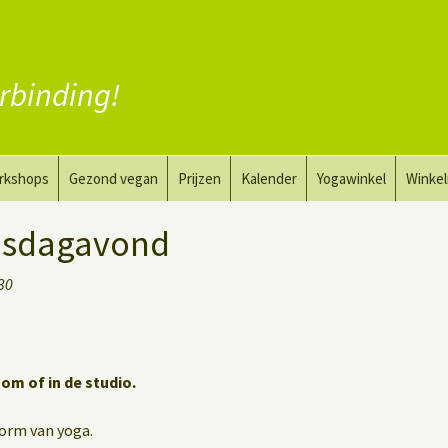
rbinding!
rkshops
Gezond vegan
Prijzen
Kalender
Yogawinkel
Winke
a en tekenkunst
Vervang vlees
insdagavond
aktyoga voor mannen
Vervang zuivel
:30
h
Vervang eieren
Vegan coaching
oom of in de studio.
vorm van yoga.