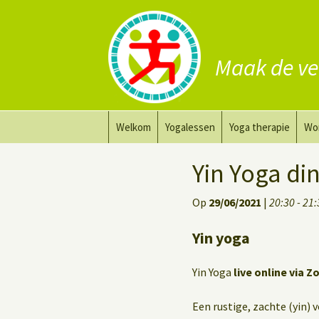
Maak de ve
Ga
Welkom
Yogalessen
Yoga therapie
Wo
naar
de
Prana Yoga
Yoga aanpassing
Yog
Yin Yoga d
inhoud
Prana Yoga Flow Basic
Yoga voor heling
Na
Op
29/06/2021
|
20:30 - 21
Rugyoga
Personal Yoga Coac
Yin yoga
Yoga voor herstel
Yin Yoga
live online via Z
Deep Stretch Yin Yoga
Een rustige, zachte (yin) 