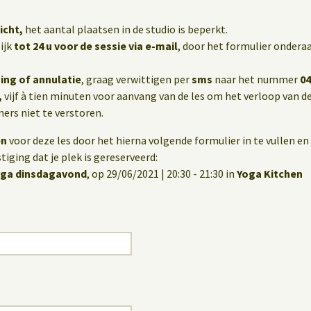
icht,
het aantal plaatsen in de studio is beperkt.
ijk
tot 24 u voor de sessie via e-mail
, door het formulier onderaa
ing of annulatie
, graag verwittigen per
sms
naar het nummer
04
,
vijf à tien minuten voor aanvang van de les om het verloop van de
rs niet te verstoren.
en
voor deze les door het hierna volgende formulier in te vullen en 
iging dat je plek is gereserveerd:
oga dinsdagavond
, op 29/06/2021 | 20:30 - 21:30 in
Yoga Kitchen