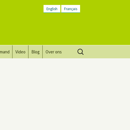
English
Français
Zoeken
lmand
Video
Blog
Over ons
naar:
Visie, missie, waarden.
Plaatsbeschrijving
Contact
Nieuwsbrief
Algemene voorwaarden