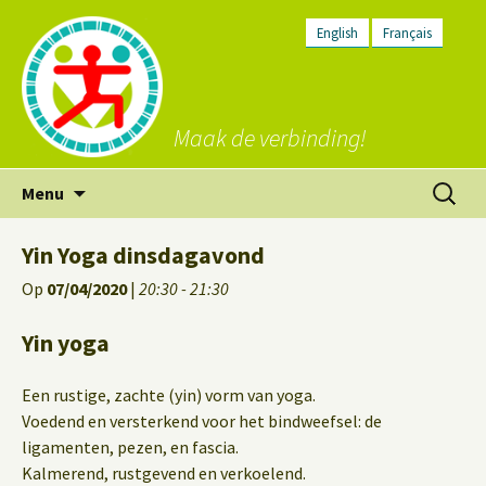
English
Français
Maak de verbinding!
Ga
Zoeken
Menu
naar
naar:
de
Yin Yoga dinsdagavond
inhoud
Op
07/04/2020
|
20:30 - 21:30
Yin yoga
Een rustige, zachte (yin) vorm van yoga.
Voedend en versterkend voor het bindweefsel: de
ligamenten, pezen, en fascia.
Kalmerend, rustgevend en verkoelend.