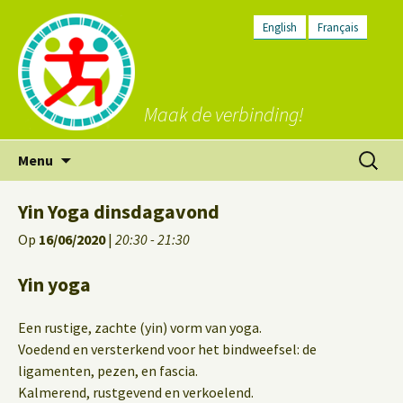
English
Français
Maak de verbinding!
Ga
Zoeken
Menu
naar
naar:
de
Yin Yoga dinsdagavond
inhoud
Op
16/06/2020
|
20:30 - 21:30
Yin yoga
Een rustige, zachte (yin) vorm van yoga.
Voedend en versterkend voor het bindweefsel: de
ligamenten, pezen, en fascia.
Kalmerend, rustgevend en verkoelend.