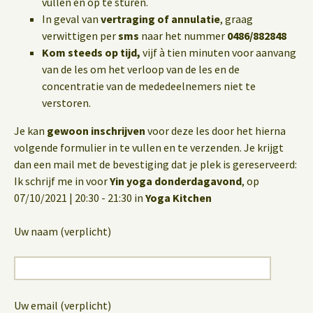
vullen en op te sturen.
In geval van
vertraging of annulatie
, graag
verwittigen per
sms
naar het nummer
0486/882848
Kom steeds op tijd,
vijf à tien minuten voor aanvang
van de les om het verloop van de les en de
concentratie van de mededeelnemers niet te
verstoren.
Je kan
gewoon inschrijven
voor deze les door het hierna
volgende formulier in te vullen en te verzenden. Je krijgt
dan een mail met de bevestiging dat je plek is gereserveerd:
Ik schrijf me in voor
Yin yoga donderdagavond
, op
07/10/2021 | 20:30 - 21:30 in
Yoga Kitchen
Uw naam (verplicht)
Uw email (verplicht)