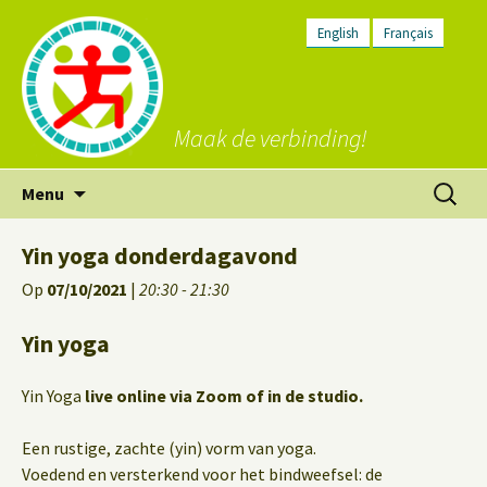
English
Français
Maak de verbinding!
Ga
Zoeken
Menu
naar
naar:
de
Yin yoga donderdagavond
inhoud
Op
07/10/2021
|
20:30 - 21:30
Yin yoga
Yin Yoga
live online via Zoom of in de studio.
Een rustige, zachte (yin) vorm van yoga.
Voedend en versterkend voor het bindweefsel: de