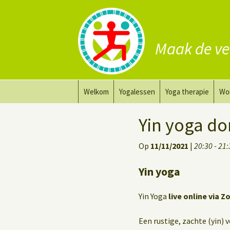
Maak de ve
Ga
Welkom
Yogalessen
Yoga therapie
Wo
naar
de
Prana Yoga
Yoga aanpassing
Yog
Yin yoga d
inhoud
Prana Yoga Flow Basic
Yoga voor heling
Na
Op
11/11/2021
|
20:30 - 21
Rugyoga
Personal Yoga Coac
Yin yoga
Yoga voor herstel
Yin Yoga
live online via Z
Deep Stretch Yin Yoga
Een rustige, zachte (yin) 