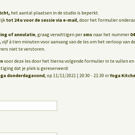
icht,
het aantal plaatsen in de studio is beperkt.
ijk
tot 24 u voor de sessie via e-mail
, door het formulier onderaa
ing of annulatie
, graag verwittigen per
sms
naar het nummer
04
,
vijf à tien minuten voor aanvang van de les om het verloop van de
rs niet te verstoren.
en
voor deze les door het hierna volgende formulier in te vullen en 
iging dat je plek is gereserveerd:
yoga donderdagavond
, op 11/11/2021 | 20:30 - 21:30 in
Yoga Kitch