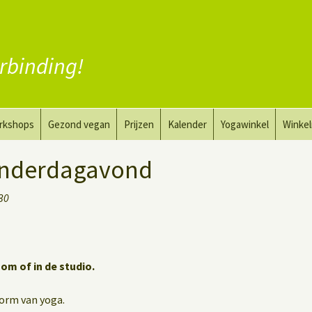
rbinding!
rkshops
Gezond vegan
Prijzen
Kalender
Yogawinkel
Winke
a en tekenkunst
Vervang vlees
onderdagavond
aktyoga voor mannen
Vervang zuivel
:30
h
Vervang eieren
Vegan coaching
oom of in de studio.
vorm van yoga.