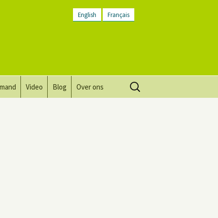
English
Français
Zoeken
lmand
Video
Blog
Over ons
naar:
Visie, missie, waarden.
Plaatsbeschrijving
Contact
Nieuwsbrief
Algemene voorwaarden