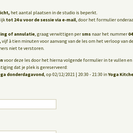
icht,
het aantal plaatsen in de studio is beperkt.
ijk
tot 24 u voor de sessie via e-mail
, door het formulier onderaa
ing of annulatie
, graag verwittigen per
sms
naar het nummer
04
,
vijf à tien minuten voor aanvang van de les om het verloop van de
rs niet te verstoren.
en
voor deze les door het hierna volgende formulier in te vullen en 
iging dat je plek is gereserveerd:
yoga donderdagavond
, op 02/12/2021 | 20:30 - 21:30 in
Yoga Kitch