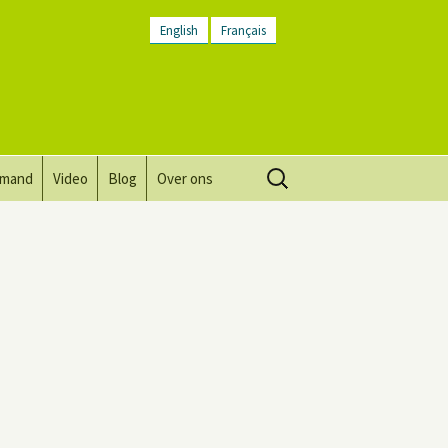
English
Français
Zoeken
lmand
Video
Blog
Over ons
naar:
Visie, missie, waarden.
Plaatsbeschrijving
Contact
Nieuwsbrief
Algemene voorwaarden