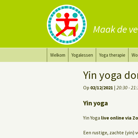
Maak de ve
Ga
Welkom
Yogalessen
Yoga therapie
Wo
naar
de
Prana Yoga
Yoga aanpassing
Yog
Yin yoga d
inhoud
Prana Yoga Flow Basic
Yoga voor heling
Na
Op
02/12/2021
|
20:30 - 21
Rugyoga
Personal Yoga Coac
Yin yoga
Yoga voor herstel
Yin Yoga
live online via Z
Deep Stretch Yin Yoga
Een rustige, zachte (yin) 