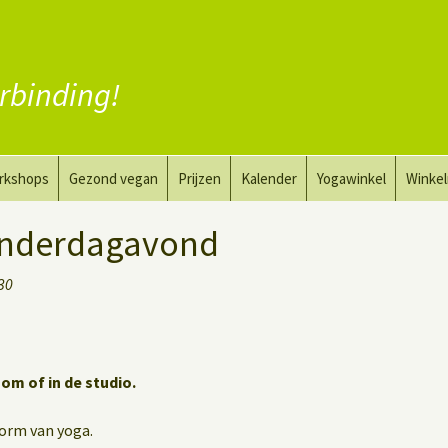
rbinding!
rkshops
Gezond vegan
Prijzen
Kalender
Yogawinkel
Winke
a en tekenkunst
Vervang vlees
onderdagavond
aktyoga voor mannen
Vervang zuivel
:30
h
Vervang eieren
Vegan coaching
oom of in de studio.
vorm van yoga.