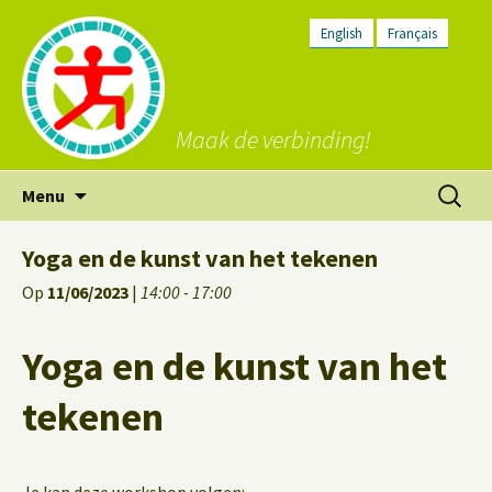
English
Français
Maak de verbinding!
Ga
Zoeken
Menu
naar
naar:
de
Yoga en de kunst van het tekenen
inhoud
Op
11/06/2023
|
14:00 - 17:00
Yoga en de kunst van het
tekenen