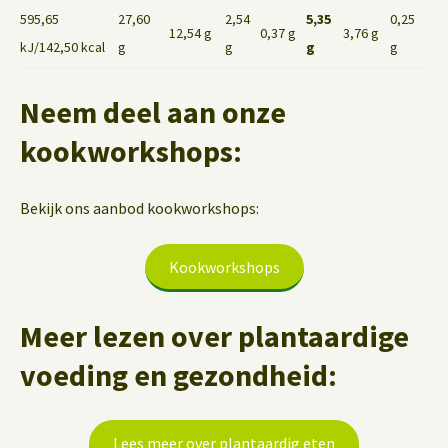
595,65
27,60
2,54
5,35
0,25
12,54 g
0,37 g
3,76 g
kJ/142,50 kcal
g
g
g
g
Neem deel aan onze
kookworkshops:
Bekijk ons aanbod kookworkshops:
Kookworkshops
Meer lezen over plantaardige
voeding en gezondheid:
Lees meer over plantaardig eten