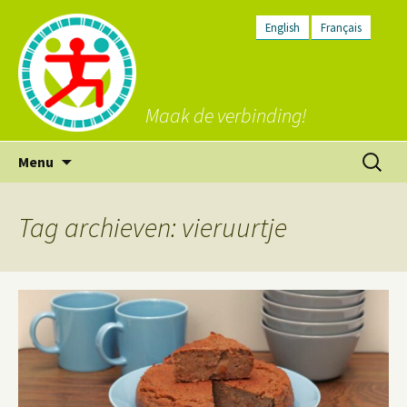
English
Français
Maak de verbinding!
Ga
Zoeken
Menu
naar
naar:
de
inhoud
Tag archieven: vieruurtje