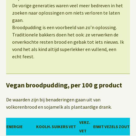
De vorige generaties waren veel meer bedreven in het
zoeken naar oplossingen om niets verloren te laten
gaan.
Broodpudding is een voorbeeld van zo’n oplossing.
Traditionele bakkers doen het ook: ze verwerken de
onverkochte resten brood en gebak tot iets nieuws. Ik
vond het als kind altijd superlekker en vullend, een
echt feest.
Vegan broodpudding, per 100 g product
De waarden zijn bij benaderingen gaan uit van
volkorenbrood en sojamelk als plantaardige drank.
VERZ.
ENERGIE
KOOLH.
SUIKERS
VET
EIWIT
VEZELS
ZOUT
VET