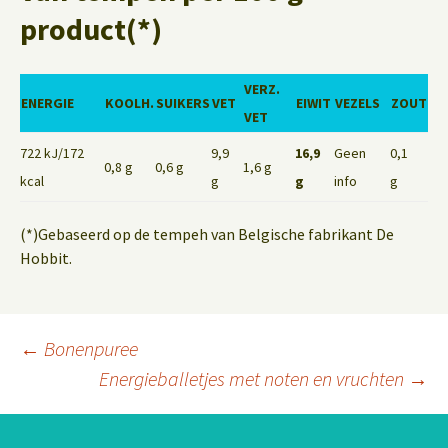
product(*)
VERZ.
ENERGIE
KOOLH.
SUIKERS
VET
EIWIT
VEZELS
ZOUT
VET
722 kJ/172
9,9
16,9
Geen
0,1
0,8 g
0,6 g
1,6 g
kcal
g
g
info
g
(*)Gebaseerd op de tempeh van Belgische fabrikant De
Hobbit.
Berichtnavigatie
←
Bonenpuree
Energieballetjes met noten en vruchten
→