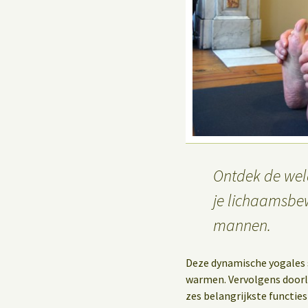
Yoga op het werk
Ontdek de wel
je lichaamsbew
mannen.
Deze dynamische yogales 
warmen. Vervolgens doorl
zes belangrijkste functies