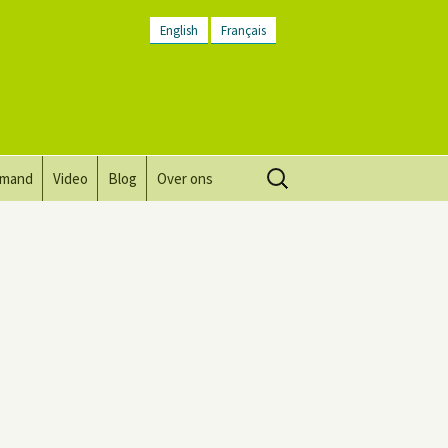
English
Français
Zoeken
lmand
Video
Blog
Over ons
naar:
Visie, missie, waarden.
Plaatsbeschrijving
Contact
Nieuwsbrief
Algemene voorwaarden