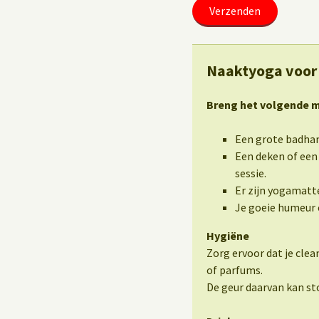
Naaktyoga voor
Breng het volgende 
Een grote badha
Een deken of een
sessie.
Er zijn yogamatte
Je goeie humeur 
Hygiëne
Zorg ervoor dat je cle
of parfums.
De geur daarvan kan st