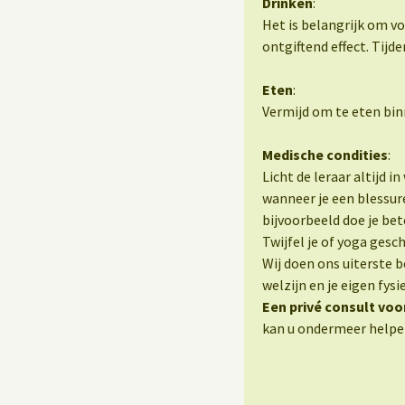
Drinken
:
Het is belangrijk om v
ontgiftend effect. Tijden
Eten
:
Vermijd om te eten bin
Medische condities
:
Licht de leraar altijd 
wanneer je een blessu
bijvoorbeeld doe je be
Twijfel je of yoga gesch
Wij doen ons uiterste b
welzijn en je eigen fys
Een privé consult voo
kan u ondermeer helpen