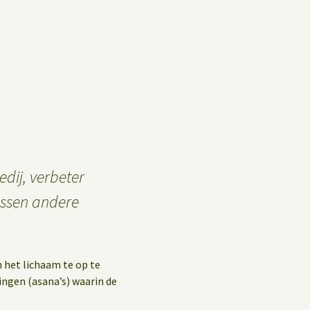
Privacybeleid
Gastenboek
dij, verbeter
ussen andere
het lichaam te op te
ngen (asana’s) waarin de