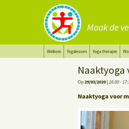
Maak de ve
Ga
Welkom
Yogalessen
Yoga therapie
Wo
naar
de
Prana Yoga
Yoga aanpassing
Yog
Naaktyoga 
inhoud
Prana Yoga Flow Basic
Yoga voor heling
Na
Op
29/03/2020
|
16:00 - 17
Rugyoga
Personal Yoga Coac
Naaktyoga voor m
Yoga voor herstel
Deep Stretch Yin Yoga