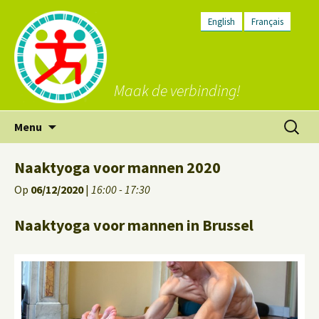
English
Français
Maak de verbinding!
Ga
Zoeken
Menu
naar
naar:
de
Naaktyoga voor mannen 2020
inhoud
Op
06/12/2020
|
16:00 - 17:30
Naaktyoga voor mannen in Brussel