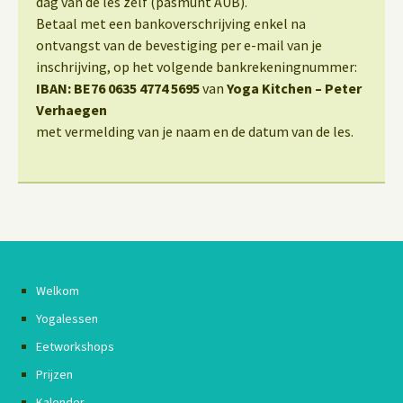
dag van de les zelf (pasmunt AUB).
Betaal met een bankoverschrijving enkel na
ontvangst van de bevestiging per e-mail van je
inschrijving, op het volgende bankrekeningnummer:
IBAN: BE76 0635 4774 5695
van
Yoga Kitchen – Peter
Verhaegen
met vermelding van je naam en de datum van de les.
Welkom
Yogalessen
Eetworkshops
Prijzen
Kalender