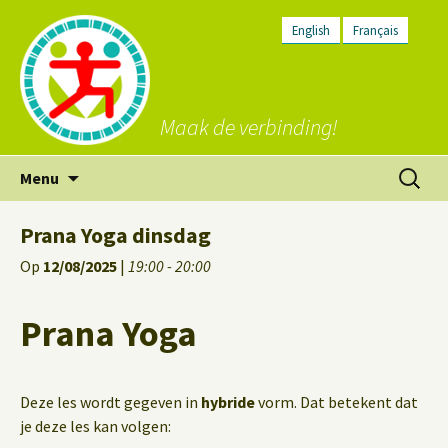
English
Français
Maak de verbinding!
Ga
Zoeken
Menu
naar
naar:
de
Prana Yoga dinsdag
inhoud
Op
12/08/2025
|
19:00 - 20:00
Prana Yoga
Deze les wordt gegeven in
hybride
vorm. Dat betekent dat
je deze les kan volgen: