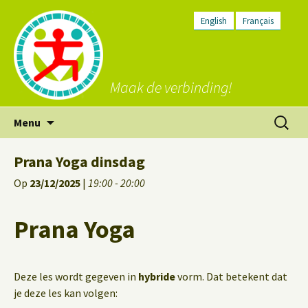
English
Français
Maak de verbinding!
Ga
Zoeken
Menu
naar
naar:
de
Prana Yoga dinsdag
inhoud
Op
23/12/2025
|
19:00 - 20:00
Prana Yoga
Deze les wordt gegeven in
hybride
vorm. Dat betekent dat
je deze les kan volgen: