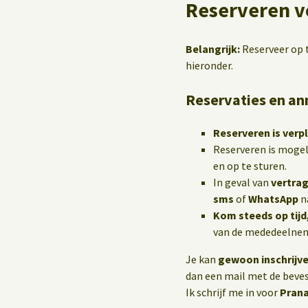
Reserveren v
Belangrijk:
Reserveer op t
hieronder.
Reservaties en an
Reserveren is verpl
Reserveren is mogel
en op te sturen.
In geval van
vertrag
sms
of
WhatsApp
n
Kom steeds op tijd
van de mededeelneme
Je kan
gewoon inschrijv
dan een mail met de bevest
Ik schrijf me in voor
Pran