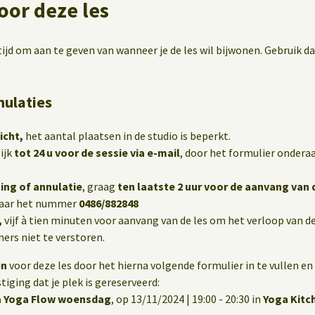
oor deze les
ijd om aan te geven van wanneer je de les wil bijwonen. Gebruik d
nulaties
icht,
het aantal plaatsen in de studio is beperkt.
ijk
tot 24 u voor de sessie via e-mail
, door het formulier onderaa
ing of annulatie
, graag
ten laatste 2 uur voor de aanvang van 
aar het nummer
0486/882848
,
vijf à tien minuten voor aanvang van de les om het verloop van de
rs niet te verstoren.
en
voor deze les door het hierna volgende formulier in te vullen en 
iging dat je plek is gereserveerd:
a Yoga Flow woensdag
, op 13/11/2024 | 19:00 - 20:30 in
Yoga Kitc