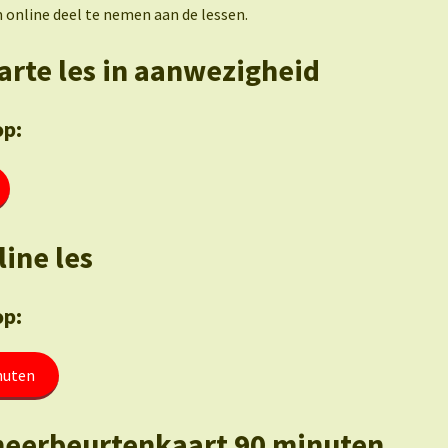
online deel te nemen aan de lessen.
parte les in aanwezigheid
op:
line les
op:
nuten
eerbeurtenkaart 90 minuten