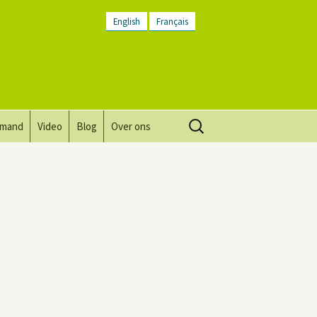
English
Français
Zoeken
lmand
Video
Blog
Over ons
naar:
Visie, missie, waarden.
Plaatsbeschrijving
Contact
Nieuwsbrief
Algemene voorwaarden