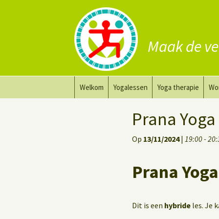
Maak de ve
Ga
Welkom
Yogalessen
Yoga therapie
Wo
naar
de
Prana Yoga
Yoga aanpassing
Yog
Prana Yoga
inhoud
Prana Yoga Flow Basic
Yoga voor heling
Na
Op
13/11/2024
|
19:00 - 20
Rugyoga
Personal Yoga Coac
Prana Yoga
Yoga voor herstel
Deep Stretch Yin Yoga
Dit is een
hybride
les. Je 