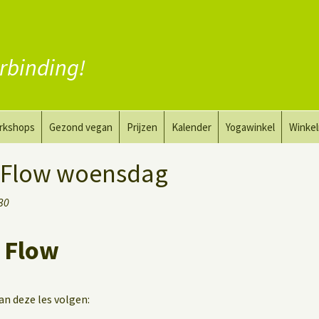
rbinding!
rkshops
Gezond vegan
Prijzen
Kalender
Yogawinkel
Winke
a en tekenkunst
Vervang vlees
 Flow woensdag
aktyoga voor mannen
Vervang zuivel
:30
h
Vervang eieren
 Flow
Vegan coaching
kan deze les volgen: