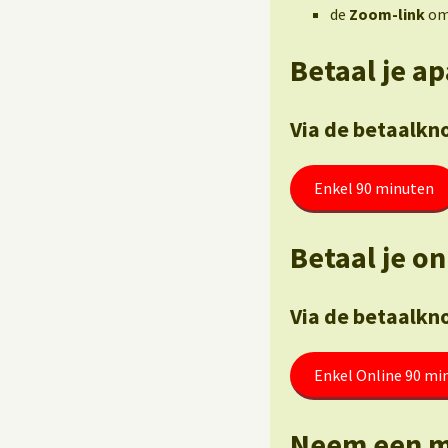
de
Zoom-link
om 
Betaal je a
Via de betaalkn
Enkel 90 minuten
Betaal je on
Via de betaalkn
Enkel Online 90 mi
Neem een m