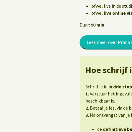
Yoga op het werk
ofwel live in de stud
ofwel
live online v
Duur:
90 min.
Lees meer over Prana 
Hoe schrijf 
Schrijf je in
in drie sta
1.
Verstuur het ingevuld
beschikbaar is.
2.
Betaal je les, via de 
3.
Na ontvangst van je b
de
definitieve b