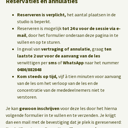
Reservaties en annulaties
Reserveren is verplicht,
het aantal plaatsen in de
studio is beperkt.
Reserveren is mogelijk
tot 24 u voor de sessie via e-
mail
, door het formulier onderaan deze pagina in te
vullen en op te sturen.
In geval van
vertraging of annulatie
, graag
ten
laatste 2 uur voor de aanvang van de les
verwittigen per
sms
of
WhatsApp
naar het nummer
0486/882848
Kom steeds op tijd,
vijf à tien minuten voor aanvang
van de les om het verloop van de les en de
concentratie van de mededeelnemers niet te
verstoren.
Je kan
gewoon inschrijven
voor deze les door het hierna
volgende formulier in te vullen en te verzenden. Je krijgt
dan een mail met de bevestiging dat je plek is gereserveerd: