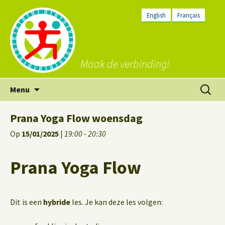
English
Français
Maak de verbinding!
Ga
Zoeken
Menu
naar
naar:
de
Prana Yoga Flow woensdag
inhoud
Op
15/01/2025
|
19:00 - 20:30
Prana Yoga Flow
Dit is een
hybride
les. Je kan deze les volgen: