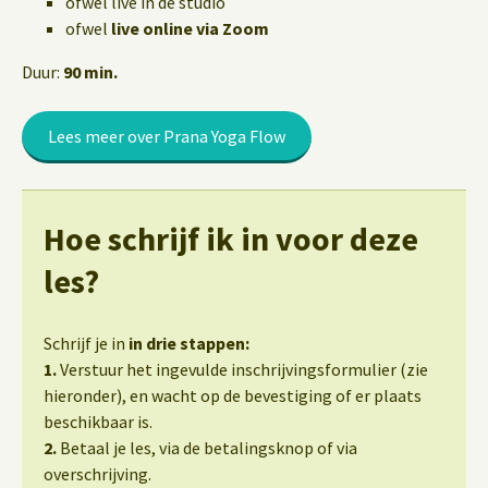
ofwel live in de studio
ofwel
live online via Zoom
Duur:
90 min.
Lees meer over Prana Yoga Flow
Hoe schrijf ik in voor deze
les?
Schrijf je in
in drie stappen:
1.
Verstuur het ingevulde inschrijvingsformulier (zie
hieronder), en wacht op de bevestiging of er plaats
beschikbaar is.
2.
Betaal je les, via de betalingsknop of via
overschrijving.