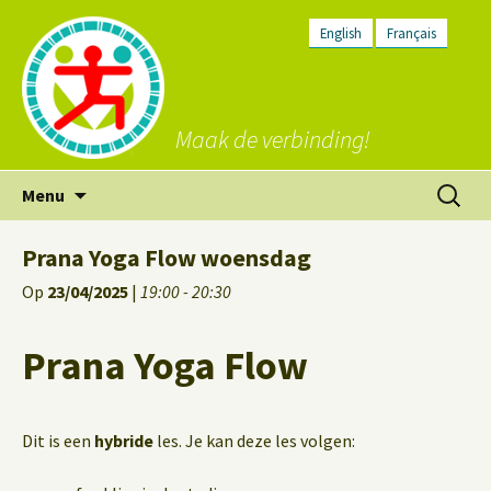
English
Français
Maak de verbinding!
Ga
Zoeken
Menu
naar
naar:
de
Prana Yoga Flow woensdag
inhoud
Op
23/04/2025
|
19:00 - 20:30
Prana Yoga Flow
Dit is een
hybride
les. Je kan deze les volgen: