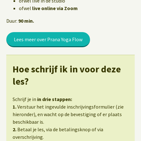
ofwel live in de studio
ofwel
live online via Zoom
Duur:
90 min.
Lees meer over Prana Yoga Flow
Hoe schrijf ik in voor deze
les?
Schrijf je in
in drie stappen:
1.
Verstuur het ingevulde inschrijvingsformulier (zie
hieronder), en wacht op de bevestiging of er plaats
beschikbaar is.
2.
Betaal je les, via de betalingsknop of via
overschrijving.