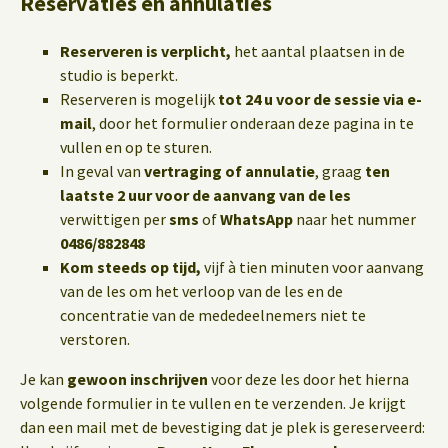
Reservaties en annulaties
Reserveren is verplicht,
het aantal plaatsen in de
studio is beperkt.
Reserveren is mogelijk
tot 24 u voor de sessie via e-
mail
, door het formulier onderaan deze pagina in te
vullen en op te sturen.
In geval van
vertraging of annulatie
, graag
ten
laatste 2 uur voor de aanvang van de les
verwittigen per
sms
of
WhatsApp
naar het nummer
0486/882848
Kom steeds op tijd,
vijf à tien minuten voor aanvang
van de les om het verloop van de les en de
concentratie van de mededeelnemers niet te
verstoren.
Je kan
gewoon inschrijven
voor deze les door het hierna
volgende formulier in te vullen en te verzenden. Je krijgt
dan een mail met de bevestiging dat je plek is gereserveerd: