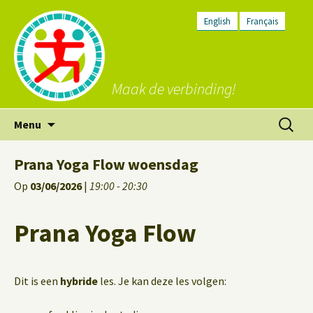
English
Français
Maak de verbinding!
Ga
Zoeken
Menu
naar
naar:
de
Prana Yoga Flow woensdag
inhoud
Op
03/06/2026
|
19:00 - 20:30
Prana Yoga Flow
Dit is een
hybride
les. Je kan deze les volgen: