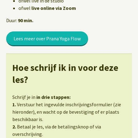
ofwel live in de studio
ofwel
live online via Zoom
Duur:
90 min.
Lees meer over Prana Yoga Flow
Hoe schrijf ik in voor deze
les?
Schrijf je in
in drie stappen:
1.
Verstuur het ingevulde inschrijvingsformulier (zie
hieronder), en wacht op de bevestiging of er plaats
beschikbaar is.
2.
Betaal je les, via de betalingsknop of via
overschrijving.