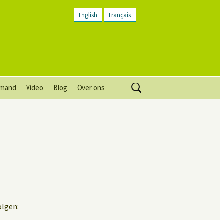
English
Français
Zoeken
lmand
Video
Blog
Over ons
naar:
Visie, missie, waarden.
Plaatsbeschrijving
Contact
Nieuwsbrief
Algemene voorwaarden
olgen: