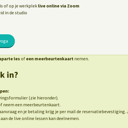
uis of op je werkplek
live online via Zoom
d in de studio
yoga
aparte les
of
een meerbeurtenkaart
nemen.
ik in?
ppen:
vingsformulier (zie hieronder).
 of neem een meerbeurtenkaart.
anvraag en je betaling krijg je per mail de reservatiebevestiging. 
aan de live online lessen kan deelnemen.