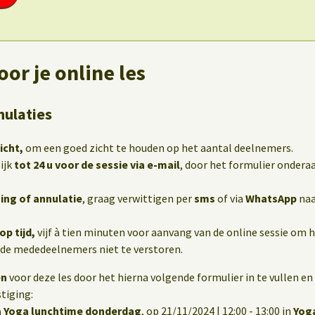
or je online les
nulaties
icht,
om een goed zicht te houden op het aantal deelnemers.
ijk
tot 24 u voor de sessie via e-mail
, door het formulier onderaa
ing of annulatie
, graag verwittigen per
sms
of via
WhatsApp
naa
op tijd,
vijf à tien minuten voor aanvang van de online sessie om h
 de mededeelnemers niet te verstoren.
en
voor deze les door het hierna volgende formulier in te vullen en 
tiging:
 Yoga lunchtime donderdag
, op 21/11/2024 | 12:00 - 13:00 in
Yog