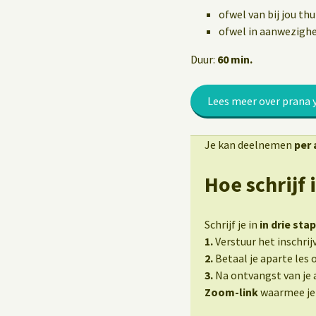
Yoga op het werk
ofwel van bij jou th
ofwel in aanwezighei
Duur:
60 min.
Lees meer over prana 
Je kan deelnemen
per 
Hoe schrijf 
Schrijf je in
in drie sta
1.
Verstuur het inschrij
2.
Betaal je aparte les
3.
Na ontvangst van je a
Zoom-link
waarmee je 