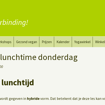
rbinding!
rkshops
Gezond vegan
Prijzen
Kalender
Yogawinkel
Winke
a en tekenkunst
Vervang vlees
 lunchtime donderdag
aktyoga voor mannen
Vervang zuivel
:00
h
Vervang eieren
lunchtijd
Vegan coaching
 wordt gegeven in
hybride
vorm. Dat betekent dat je deze les kan v