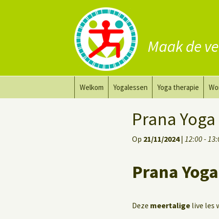
Maak de ve
Ga
Welkom
Yogalessen
Yoga therapie
Wo
naar
de
Prana Yoga
Yoga aanpassing
Yog
Prana Yoga
inhoud
Prana Yoga Flow Basic
Yoga voor heling
Na
Op
21/11/2024
|
12:00 - 13
Rugyoga
Personal Yoga Coac
Prana Yoga 
Yoga voor herstel
Deep Stretch Yin Yoga
Deze
meertalige
live les