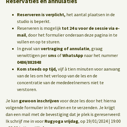
Reservaties en annulaties
Reserveren is verplicht,
het aantal plaatsen in de
studio is beperkt.
Reserveren is mogelijk
tot 24 u voor de sessie via e-
mail
, door het formulier onderaan deze pagina in te
vullen en op te sturen.
In geval van
vertraging of annulatie
, graag
verwittigen per
sms
of
WhatsApp
naar het nummer
0486/882848
Kom steeds op tijd,
vijf à tien minuten voor aanvang
van de les om het verloop van de les en de
concentratie van de mededeelnemers niet te
verstoren.
Je kan
gewoon inschrijven
voor deze les door het hierna
volgende formulier in te vullen en te verzenden. Je krijgt
dan een mail met de bevestiging dat je plek is gereserveerd:
Ik schrijf me in voor
Rugyoga vrijdag
, op 19/01/2024 | 19:00