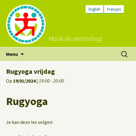
English
Français
Maak de verbinding!
Ga
Zoeken
Menu
naar
naar:
de
Rugyoga vrijdag
inhoud
Op
19/01/2024
|
19:00 - 20:00
Rugyoga
Je kan deze les volgen: