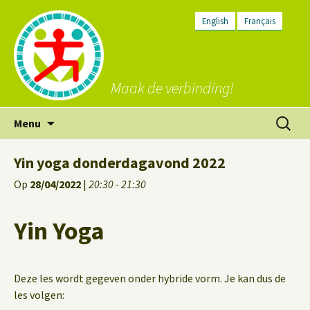
English
Français
Maak de verbinding!
Ga
Zoeken
Menu
naar
naar:
de
Yin yoga donderdagavond 2022
inhoud
Op
28/04/2022
|
20:30 - 21:30
Yin Yoga
Deze les wordt gegeven onder hybride vorm. Je kan dus de
les volgen: