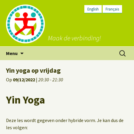
English
Français
Maak de verbinding!
Ga
Zoeken
Menu
naar
naar:
de
Yin yoga op vrijdag
inhoud
Op
09/12/2022
|
20:30 - 21:30
Yin Yoga
Deze les wordt gegeven onder hybride vorm. Je kan dus de
les volgen: