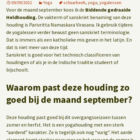
09/09/2022
Yoga
schaarbeek
,
yoga
,
yogalessen
Voor de maand september koos ik de
Biddende gedraaide
Heldhouding.
De vakterm of sanskriet benaming van deze
houding is Parivritta Namaskara Virasana. Ik gebruik tijdens
de yogalessen verder bewust geen sanskriet terminologie.
Dat is immers als een katholieke mis geven in het latijn. En
dat is niet meer van deze tijd.
Sanskriet is goed voor het technisch classificeren van
houdingen of als je in de Indische traditie studeert of
bijschoolt.
Waarom past deze houding zo
goed bij de maand september?
Deze houding past goed bij dit overgangsseizoen tussen
zomer en herfst. Het is een yogahouding met een sterk
“aardend” karakter. Ze is tegelijk ook nog “vurig”. Het aarde
element komt sterker naar voor en het vuur van de zomer is